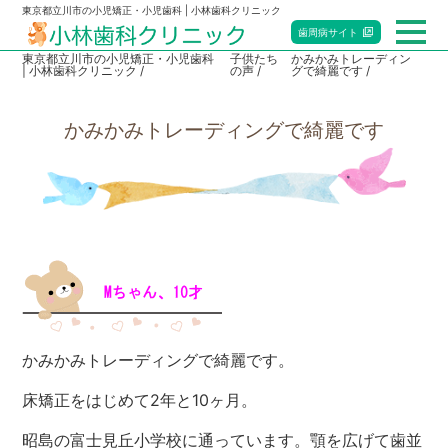
東京都立川市の小児矯正・小児歯科 | 小林歯科クリニック
歯周病
サイト
東京都立川市の小児矯正・小児歯科
子供たち
かみかみトレーディン
| 小林歯科クリニック
の声
グで綺麗です
総合トップ
かみかみトレーディングで綺麗です
小児歯科
矯正歯科
マタニティ歯科
赤ちゃん歯科
当院のご案内
かみかみトレーディングで綺麗です。
床矯正をはじめて2年と10ヶ月。
アクセス・診療時間
昭島の富士見丘小学校に通っています。顎を広げて歯並