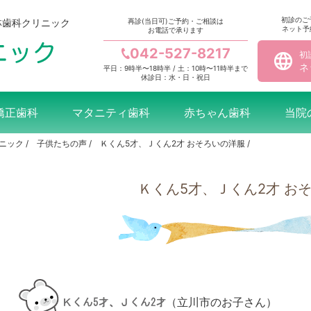
初診のご
林歯科クリニック
再診(当日可)ご予約・ご相談は
ネット予
お電話で承ります
042-527-8217
初
ネ
平日：9時半〜18時半 / 土：10時〜11時半まで
休診日：水・日・祝日
矯正歯科
マタニティ歯科
赤ちゃん歯科
当院
リニック
子供たちの声
Ｋくん5才、Ｊくん2才 おそろいの洋服
Ｋくん5才、Ｊくん2才 お
（立川市のお子さん）