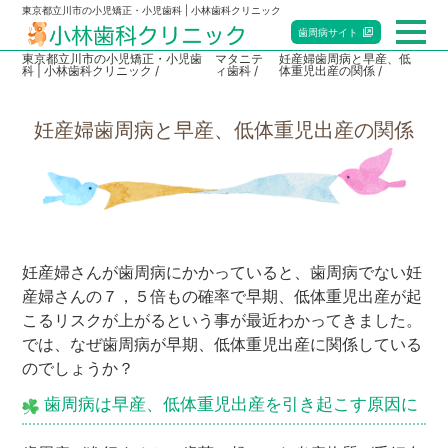
東京都立川市の小児矯正・小児歯科 | 小林歯科クリニック
歯周病
サイト
東京都立川市の小児矯正・小児歯
マタニテ
妊産婦歯周病と早産、低
科 | 小林歯科クリニック
ィ歯科
体重児出産の関係
総合トップ
妊産婦歯周病と早産、低体重児出産の関係
小児歯科
矯正歯科
マタニティ歯科
妊産婦さんが歯周病にかかっていると、歯周病でない妊
産婦さんの７，５倍もの確率で早期、低体重児出産が起
赤ちゃん歯科
こるリスクが上がるという事が最近わかってきました。
では、なぜ歯周病が早期、低体重児出産に関係している
当院のご案内
のでしょうか？
歯周病は早産、低体重児出産を引き起こす原因に
アクセス・診療時間