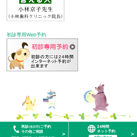
初診専⽤Web予約
再診
ご予約
24時間
(当日可)
ネット予約
その他ご相談