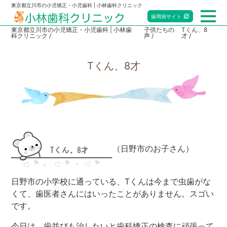
東京都立川市の小児矯正・小児歯科 | 小林歯科クリニック
歯周病
サイト
東京都立川市の小児矯正・小児歯科 | 小林歯
子供たちの
Tくん、8
科クリニック
声
才
総合トップ
Tくん、8才
小児歯科
矯正歯科
マタニティ歯科
（日野市のお子さん）
赤ちゃん歯科
当院のご案内
日野市の小学校に通っている、Tくんは今まで虫歯がな
くて、歯医者さんにはいったことがありません。スゴい
です。
アクセス・診療時間
今日は、歯並びも治したいと歯科矯正の検査に頑張って