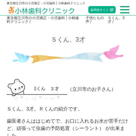
東京都立川市の小児矯正・小児歯科 | 小林歯科クリニック
歯周病
サイト
東京都立川市の小児矯正・小児歯科 | 小林歯
子供たちの
Ｓくん、3
科クリニック
声
才
総合トップ
Ｓくん、3才
小児歯科
矯正歯科
マタニティ歯科
（立川市のお子さん）
赤ちゃん歯科
当院のご案内
Ｓくん、3才。Ｒくんの紹介です。
歯医者さんははじめてで、お口に入れるお水が苦手だけ
アクセス・診療時間
ど、頑張って虫歯の予防処置（シーラント） が出来ま
した。