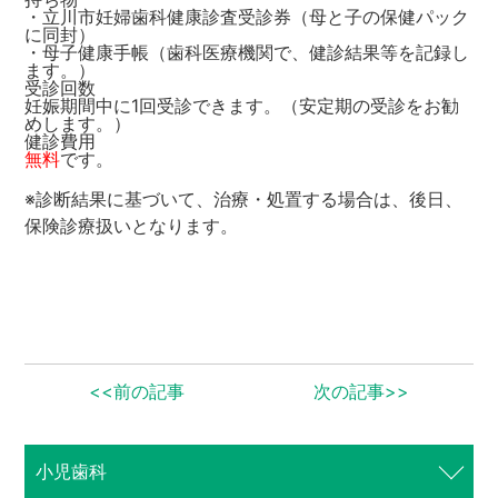
・立川市妊婦歯科健康診査受診券（母と子の保健パック
に同封）
・母子健康手帳（歯科医療機関で、健診結果等を記録し
ます。）
受診回数
妊娠期間中に1回受診できます。（安定期の受診をお勧
めします。）
健診費用
無料
です。
※診断結果に基づいて、治療・処置する場合は、後日、
保険診療扱いとなります。
<<前の記事
次の記事>>
小児歯科