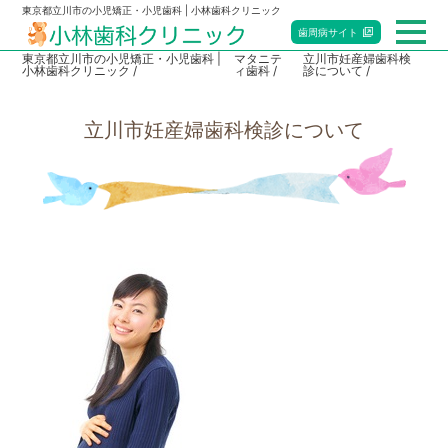
東京都立川市の小児矯正・小児歯科 | 小林歯科クリニック
歯周病
サイト
東京都立川市の小児矯正・小児歯科 |
マタニテ
立川市妊産婦歯科検
小林歯科クリニック
ィ歯科
診について
総合トップ
立川市妊産婦歯科検診について
小児歯科
矯正歯科
マタニティ歯科
赤ちゃん歯科
当院のご案内
アクセス・診療時間