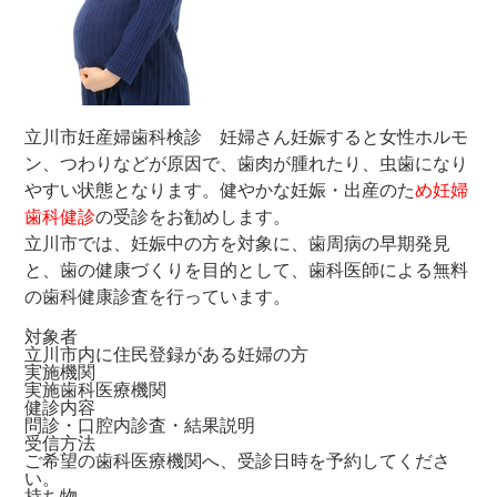
歯周病専門サイト
立川市妊産婦歯科検診 妊婦さん妊娠すると女性ホルモ
ン、つわりなどが原因で、歯肉が腫れたり、虫歯になり
やすい状態となります。健やかな妊娠・出産のた
め妊婦
歯科健診
の受診をお勧めします。
立川市では、妊娠中の方を対象に、歯周病の早期発見
と、歯の健康づくりを目的として、歯科医師による無料
の歯科健康診査を行っています。
対象者
立川市内に住民登録がある妊婦の方
実施機関
実施歯科医療機関
健診内容
問診・口腔内診査・結果説明
受信方法
ご希望の歯科医療機関へ、受診日時を予約してくださ
い。
持ち物