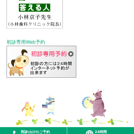
初診専⽤Web予約
再診
ご予約
24時間
(当日可)