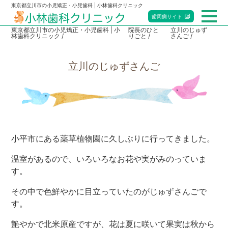
東京都立川市の小児矯正・小児歯科 | 小林歯科クリニック
歯周病
サイト
東京都立川市の小児矯正・小児歯科 | 小
院長のひと
立川のじゅず
林歯科クリニック
りごと
さんご
総合トップ
立川のじゅずさんご
小児歯科
矯正歯科
マタニティ歯科
小平市にある薬草植物園に久しぶりに行ってきました。
赤ちゃん歯科
温室があるので、いろいろなお花や実がみのっていま
す。
当院のご案内
その中で色鮮やかに目立っていたのがじゅずさんごで
す。
アクセス・診療時間
艶やかで北米原産ですが、花は夏に咲いて果実は秋から