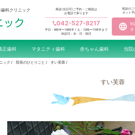
初診のご
林歯科クリニック
再診(当日可)ご予約・ご相談は
ネット予
お電話で承ります
042-527-8217
初
ネ
平日：9時半〜18時半 / 土：10時〜11時半まで
休診日：水・日・祝日
矯正歯科
マタニティ歯科
赤ちゃん歯科
当院
リニック
院長のひとりごと
すい芙蓉
すい芙蓉