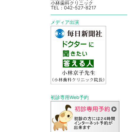
小林歯科クリニック
TEL：
042-527-8217
メディア出演
初診専⽤Web予約