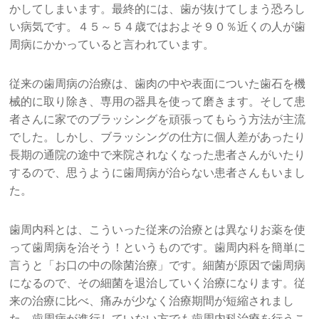
かしてしまいます。最終的には、歯が抜けてしまう恐ろし
い病気です。４５～５４歳ではおよそ９０％近くの人が歯
周病にかかっていると言われています。
従来の歯周病の治療は、歯肉の中や表面についた歯石を機
械的に取り除き、専用の器具を使って磨きます。そして患
者さんに家でのブラッシングを頑張ってもらう方法が主流
でした。しかし、ブラッシングの仕方に個人差があったり
長期の通院の途中で来院されなくなった患者さんがいたり
するので、思うように歯周病が治らない患者さんもいまし
た。
歯周内科とは、こういった従来の治療とは異なりお薬を使
って歯周病を治そう！というものです。歯周内科を簡単に
言うと「お口の中の除菌治療」です。細菌が原因で歯周病
になるので、その細菌を退治していく治療になります。従
来の治療に比べ、痛みが少なく治療期間が短縮されまし
た。歯周病が進行していない方でも歯周内科治療を行うこ