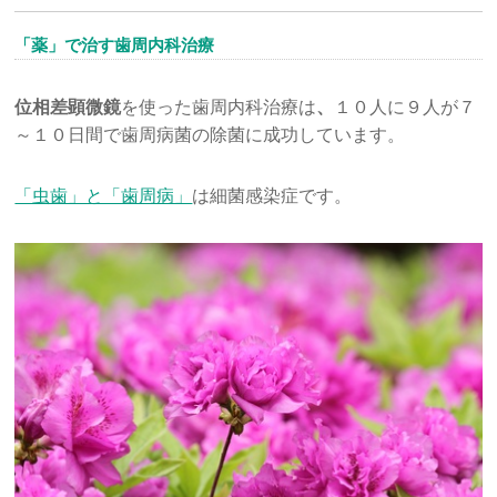
「薬」で治す歯周内科治療
位相差顕微鏡
を使った歯周内科治療は
、
１０人に９人が７
～１０日間で歯周病菌の除菌に成功しています。
「虫歯」と「歯周病」
は細菌感染症です。