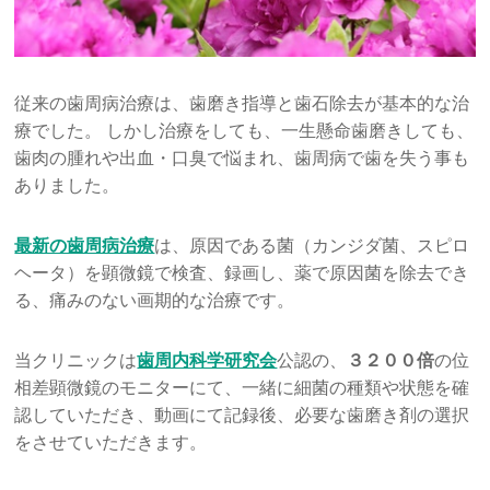
従来の歯周病治療は、歯磨き指導と歯石除去が基本的な治
療でした。 しかし治療をしても、一生懸命歯磨きしても、
歯肉の腫れや出血・口臭で悩まれ、歯周病で歯を失う事も
ありました。
最新の歯周病治療
は、原因である菌（カンジダ菌、スピロ
ヘータ）を顕微鏡で検査、録画し、薬で原因菌を除去でき
る、痛みのない画期的な治療です。
当クリニックは
歯周内科学研究会
公認の、
３２００倍
の位
相差顕微鏡のモニターにて、一緒に細菌の種類や状態を確
認していただき、動画にて記録後、必要な歯磨き剤の選択
をさせていただきます。