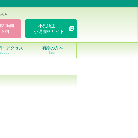
約のみ
小児矯正・
用24時間
ト予約
小児歯科サイト
間・アクセス
初診の方へ
ccess
fast