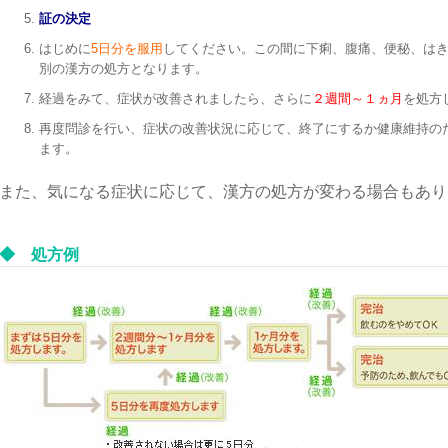
証の決定
はじめに
5日分を服用
してください。この間に下痢、腹痛、便秘、は
別の漢方の処方となります。
経過をみて、症状が改善されましたら、さらに
２週間～１ヵ月
を処方
再度問診を行い、症状の改善状況に応じて、終了にするか健康維持の
ます。
また、気になる症状に応じて、漢方の処方が変わる場合もあり
◆ 処方例