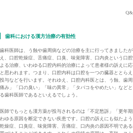
Q
歯科における漢方治療の有効性
歯科医師は、う蝕や歯周病などの治療を主に行ってきましたが
え、口腔乾燥症、舌痛症、口臭、味覚障害、口内炎という口腔
よる治療、いわゆる口腔内科的治療によって患者様の訴えに応
と思われます。つまり、口腔内科は口腔を一つの臓器ととらえ
投与などを行います。それゆえ、口腔内科医とは、う蝕、歯周
痛み」「口の臭い」「味の異常」「タバコをやめたい」などと
る歯科医師であるといえるでしょう。
医師でもっとも漢方薬が投与されるのは「不定愁訴」「更年期
わゆる原因を断定できない疾患です。口腔の訴えにも似たよう
乾燥症、口臭症、味覚障害、舌痛症、口内炎の原因不明である