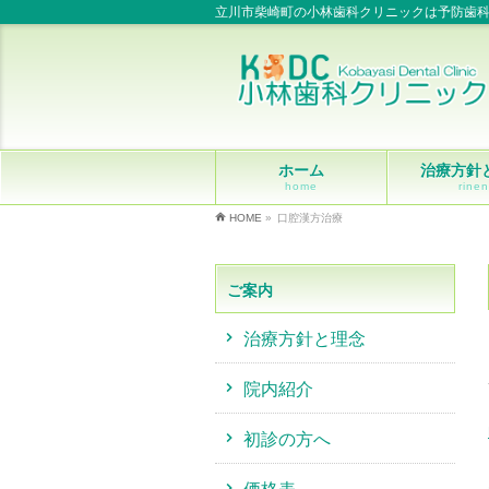
立川市柴崎町の小林歯科クリニックは予防歯
ホーム
治療方針
home
rinen
HOME
»
口腔漢方治療
ご案内
治療方針と理念
院内紹介
初診の方へ