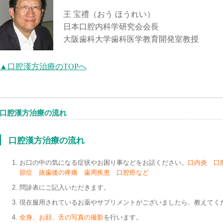
王 宝禮（おう ほうれい）
日本口腔内科学研究会会長
大阪歯科大学歯科医学教育開発室教授
▲口腔漢方治療のTOPへ
口腔漢方治療の流れ
口腔漢方治療の流れ
お口の中の気になる症状やお困り事などをお話ください。
口内炎 口
節症 抜歯後の疼痛 歯周疾患 口腔癌など
問診表にご記入いただきます。
現在服用されているお薬やサプリメントがございましたら、教えてく
全身、お顔、舌の写真の撮影
を行います。