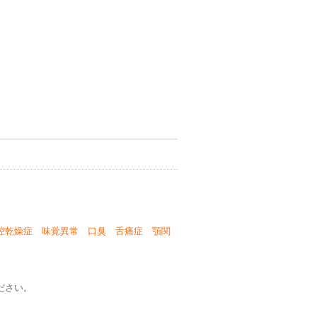
腔乾燥症 味覚異常 口臭 舌痛症 顎関
ださい。