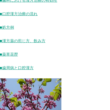
■歯科における漢方治療の有効性
■口腔漢方治療の流れ
■処方例
■漢方薬の煎じ方、飲み方
■薬草花歴
■歯周病と口腔漢方