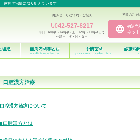
科・歯周病治療に取り組んでいます
初診のご予
再診(当日可)ご予約・ご相談
042-527-8217
初診専
ネッ
平日：9時半〜18時半 / 土：10時〜11時半まで
休診日：水・日・祝日
と理念
歯周内科学とは
予防歯科
診療時
medicine-science
preventative-dentistry
a
口腔漢方治療
口腔漢方治療について
■口腔漢方とは