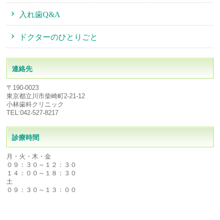
入れ歯Q&A
ドクターのひとりごと
連絡先
〒190-0023
東京都立川市柴崎町2-21-12
小林歯科クリニック
TEL:042-527-8217
診療時間
月・火・木・金
０９：３０～１２：３０
１４：００～１８：３０
土
０９：３０～１３：００