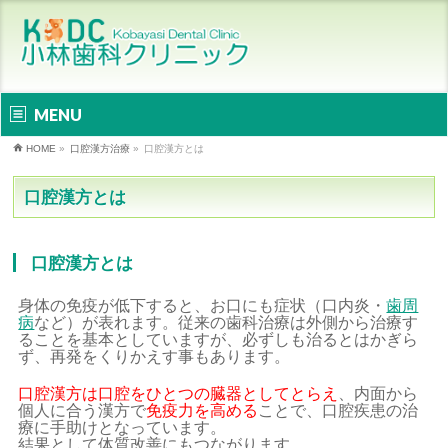
MENU
HOME
»
口腔漢方治療
»
口腔漢方とは
口腔漢方とは
口腔漢方とは
身体の免疫が低下すると、お口にも症状（口内炎・
歯周
病
など）が表れます。従来の歯科治療は外側から治療す
ることを基本としていますが、必ずしも治るとはかぎら
ず、再発をくりかえす事もあります。
口腔漢方は口腔をひとつの臓器としてとらえ
、内面から
個人に合う漢方で
免疫力を高める
ことで、口腔疾患の治
療に手助けとなっています。
結果として体質改善にもつながります。