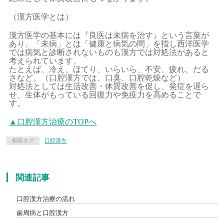
（漢方医学とは）
漢方医学の基本には『良医は未病を治す』という言葉が
あり、「未病」とは「健康と病気の間」を指し西洋医学
では病気と診断されないものも漢方では対処法があると
考えられています。
たとえば、冷え、ほてり、いらいら、不安、疲れ、だる
さなど。（口腔漢方では、口臭、口腔乾燥など）
対処法としては生活改善・体質改善を促し、発症を遅ら
せ、生体がもっている回復力や免疫力を高めることで
す。
▲口腔漢方治療のTOPへ
投稿タグ
口腔漢方
関連記事
口腔漢方治療の流れ
歯周病と口腔漢方