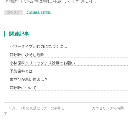
が荒れている時は特に注意してください）。
投稿タグ
予防歯科
,
口呼吸
関連記事
パワータイプかむ力に気づくには
口呼吸にひそむ危険
小林歯科クリニックより診療のお願い
予防歯科とは
歯並びが悪い原因は？
口呼吸について
←
５月、６月の丸茂セミナーに参加し
カウセリングの時間
→
て