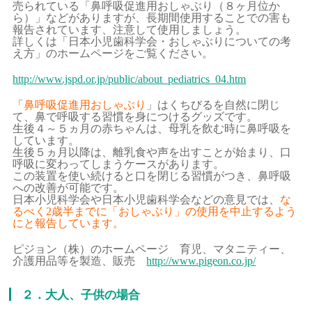
売られている「鼻呼吸促進用おしゃぶり（８ヶ月位か
ら）」などがありますが、長期間使用することでの害も
報告されています、注意して使用しましょう。
詳しくは「日本小児歯科学会・おしゃぶりについての考
え方」のホームページをご覧ください。
http://www.jspd.or.jp/public/about_pediatrics_04.htm
「
鼻呼吸促進用おしゃぶり
」はくちびるを自然に閉じ
て、鼻で呼吸する習慣を身につけるグッズです。
生後４～５ヵ月の赤ちゃんは、母乳を飲む時に鼻呼吸を
しています。
生後５ヵ月以降は、離乳食や声を出すことが始まり、口
呼吸に変わってしまうケースがあります。
この装置を使い続けると口を閉じる習慣がつき、鼻呼吸
への改善が可能です。
日本小児科学会や日本小児歯科学会などの意見では、
な
るべく2歳半までに「おしゃぶり」の使用を中止するよう
にと報告しています。
ピジョン（株）のホームページ 育児、マタニティー、
介護用品等を製造、販売
http://www.pigeon.co.jp/
２．大人、子供の場合