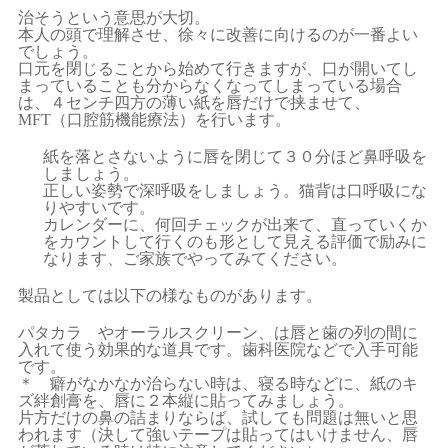
治そうという意思が大切。
本人の頭で理解させ、徐々に改善に向けるのが一番よい
でしょう。
口元を閉じることから始めて行きますが、口が開いてし
まっていることも分からなくなってしまっている場合
は、４センチ四方の薄い紙を唇だけで挟ませて、
MFT（口腔筋機能療法）を行います。
紙を落とさないように唇を閉じて３０分ほど鼻呼吸を
しましょう。
正しい姿勢で深呼吸をしましょう。猫背は口呼吸にな
りやすいです。
カレンダーに、何回チェックが出来て、直っていくか
をカウントして行くのも形として見える評価で励みに
なります、ご家族でやってみてください。
製品としては以下の様なものがあります。
パタカラ やオーラルスクリーン、は唇と歯の列の間に
入れて使う効果的な道具です。歯科医院などで入手可能
です。
＊ 癖がなかなか治らない時は、寝る時などに、紙のキ
ズ絆創膏を、唇に２本縦に貼ってみましょう。
片方だけの鼻の詰まりならば、試しても問題は無いと思
われます（決して強いテープは貼ってはいけません、唇