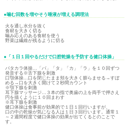
●噛む回数を増やそう唾液が増える調理法
火を通し水分を抜く
食材を大きく切る
噛み応えのある食材を使う
野菜は繊維が残るように切る
●「１日１回やるだけで口腔乾燥を予防する健口体操」
パタカラ体操…「パ」「タ」「カ」「ラ」を１０回ずつ
発音する※舌下腺を刺激
口顎体操…口を閉じたまま頬を大きく膨らませる→すぼ
める→口を大きく開けて２秒間カウント
※顎下腺を刺激
耳下腺マッサージ…３本の指で奥歯の上を両手で押さえ
円を描くように１０回まわす
※耳下腺を刺激
健口体操は食事前が効果的で１日１回行いますが、
口の中の乾燥が気になる人は１日３回行います。通常１
～２週間程度で健口体操の効果が出てくるとのことで
す。