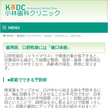
MENU
HOME
»
歯周病とドライマウス
»
歯周病、口腔乾燥には「健口体操」
歯周病、口腔乾燥には「健口体操」
口腔乾燥症（ドライマウス）で唾液の量が低下すると、
抗菌成分も減少して細菌が繁殖、風邪・歯痛・歯周病な
どにかかりやすくなり、高齢者の場合、肺炎に至りま
す。
■家庭でできる予防術
唾液量をアップさせ、口の中から始まる病を予防するに
は、噛む回数をアップさせることが不可欠ですが、日本
人の１食あたりの平均咀嚼（そしゃく）回数は約６００
回ということで、調理法を少し変えるだけで咀嚼（そし
ゃく）回数が劇的にアップする方法が紹介されました。