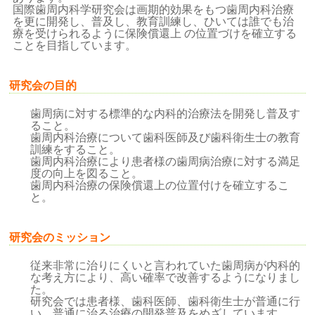
国際歯周内科学研究会は画期的効果をもつ歯周内科治療
を更に開発し、普及し、教育訓練し、ひいては誰でも治
療を受けられるように保険償還上 の位置づけを確立する
ことを目指しています。
研究会の目的
歯周病に対する標準的な内科的治療法を開発し普及す
ること。
歯周内科治療について歯科医師及び歯科衛生士の教育
訓練をすること。
歯周内科治療により患者様の歯周病治療に対する満足
度の向上を図ること。
歯周内科治療の保険償還上の位置付けを確立するこ
と。
研究会のミッション
従来非常に治りにくいと言われていた歯周病が内科的
な考え方により、高い確率で改善するようになりまし
た。
研究会では患者様、歯科医師、歯科衛生士が普通に行
い、普通に治る治療の開発普及をめざしています。