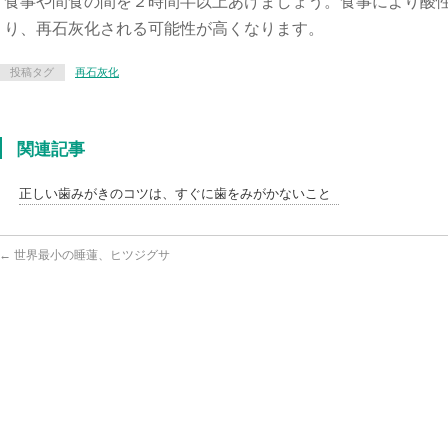
食事や間食の間を２時間半以上あけましょう。食事により酸
り、再石灰化される可能性が高くなります。
投稿タグ
再石灰化
関連記事
正しい歯みがきのコツは、すぐに歯をみがかないこと
←
世界最小の睡蓮、ヒツジグサ