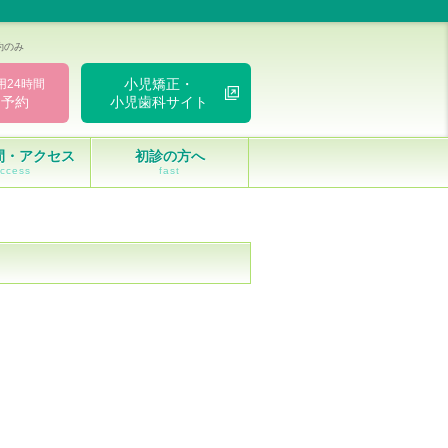
約のみ
小児矯正・
用24時間
ト予約
小児歯科サイト
間・アクセス
初診の方へ
ccess
fast