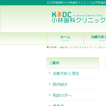
立川市柴崎町の小林歯科クリニックは予防歯
ホーム
治療方針
home
rinen
HOME
»
歯を失う３つのリスクタイプ
»
むし歯タイ
ご案内
治療方針と理念
院内紹介
初診の方へ