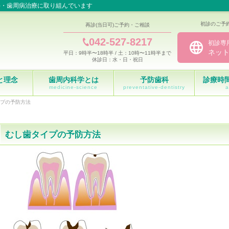
科・歯周病治療に取り組んでいます
初診のご予
再診(当日可)ご予約・ご相談
042-527-8217
初診専
ネッ
平日：9時半〜18時半 / 土：10時〜11時半まで
休診日：水・日・祝日
と理念
歯周内科学とは
予防歯科
診療時
medicine-science
preventative-dentistry
a
プの予防方法
むし歯タイプの予防方法